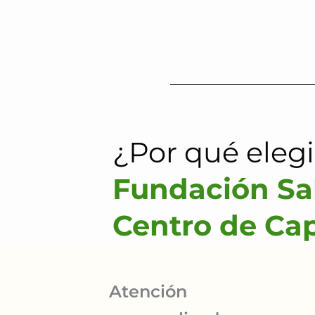
¿Por qué elegi
Fundación Sa
Especialista 
Centro de Ca
Microsoft
Excel y Power
Atención