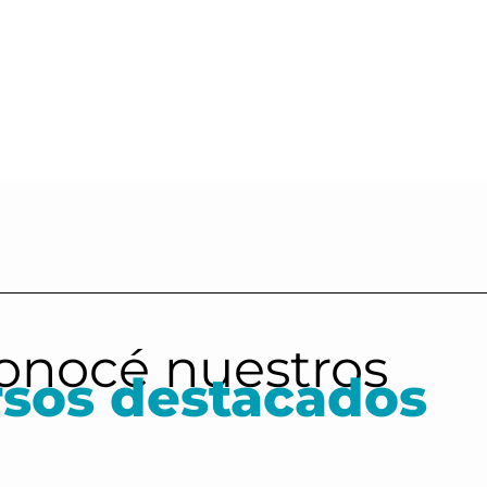
onocé nuestros
rsos destacados