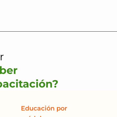
r
ber
en
pacitación?
 BI
Educación por