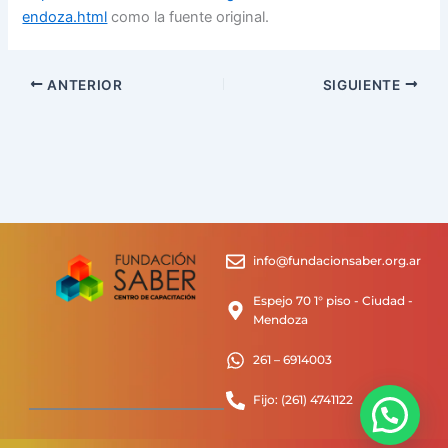
endoza.html
como la fuente original.
ANTERIOR
SIGUIENTE
info@fundacionsaber.org.ar
Espejo 70 1° piso - Ciudad -
Mendoza
261 – 6914003
Fijo: (261) 4741122