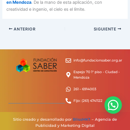
en Mendoza
. De la mano de esta aplicación, con
creatividad e ingenio, el cielo es el límite.
ANTERIOR
SIGUIENTE
info@fundacionsaber.org.ar
Espejo 70 1° piso - Ciudad -
Mendoza
261 – 6914003
Fijo: (261) 4741122
Sitio creado y desarrollado por
BlissMKT
– Agencia de
Publicidad y Marketing Digital