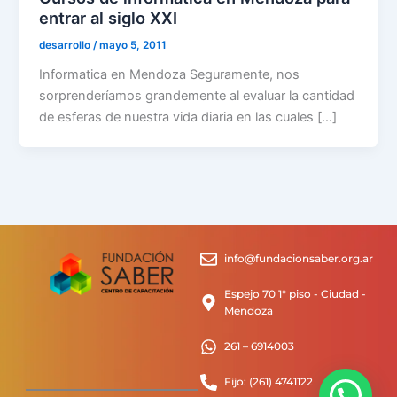
entrar al siglo XXI
desarrollo
/
mayo 5, 2011
Informatica en Mendoza Seguramente, nos
sorprenderíamos grandemente al evaluar la cantidad
de esferas de nuestra vida diaria en las cuales […]
info@fundacionsaber.org.ar
Espejo 70 1° piso - Ciudad -
Mendoza
261 – 6914003
Fijo: (261) 4741122