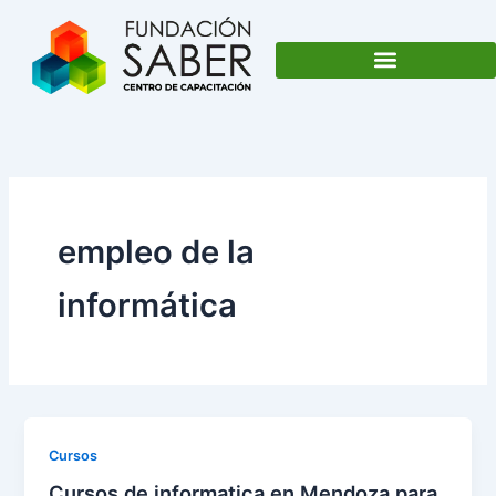
Ir
al
contenido
empleo de la
informática
Cursos
Cursos de informatica en Mendoza para