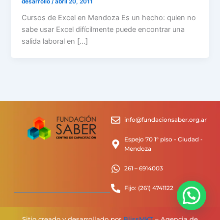
desarrollo
/
abril 20, 2011
Cursos de Excel en Mendoza Es un hecho: quien no
sabe usar Excel difícilmente puede encontrar una
salida laboral en […]
info@fundacionsaber.org.ar
Espejo 70 1° piso - Ciudad -
Mendoza
261 – 6914003
Fijo: (261) 4741122
Sitio creado y desarrollado por
BlissMKT
– Agencia de