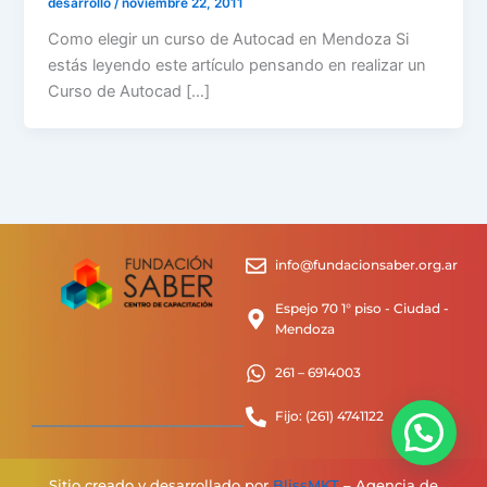
desarrollo
/
noviembre 22, 2011
Como elegir un curso de Autocad en Mendoza Si
estás leyendo este artículo pensando en realizar un
Curso de Autocad […]
info@fundacionsaber.org.ar
Espejo 70 1° piso - Ciudad -
Mendoza
261 – 6914003
Fijo: (261) 4741122
Sitio creado y desarrollado por
BlissMKT
– Agencia de