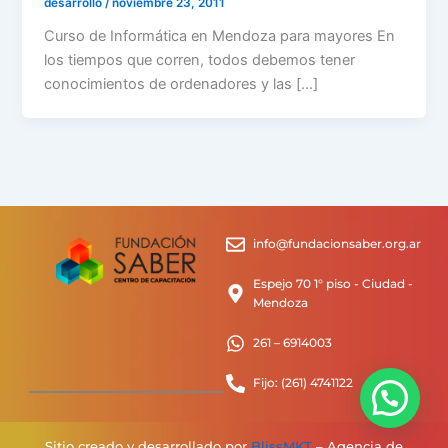
desarrollo
/
noviembre 23, 2011
Curso de Informática en Mendoza para mayores En
los tiempos que corren, todos debemos tener
conocimientos de ordenadores y las […]
info@fundacionsaber.org.ar
Espejo 70 1° piso - Ciudad -
Mendoza
261 – 6914003
Fijo: (261) 4741122
Sitio creado y desarrollado por
BlissMKT
– Agencia de