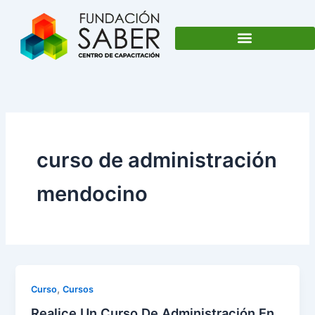
Ir
al
contenido
curso de administración
mendocino
,
Curso
Cursos
Realice Un Curso De Administración En