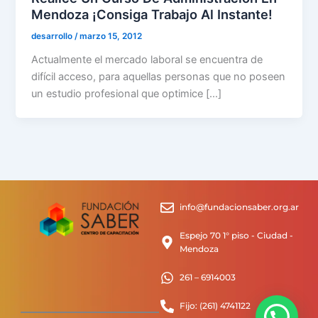
Mendoza ¡Consiga Trabajo Al Instante!
desarrollo
/
marzo 15, 2012
Actualmente el mercado laboral se encuentra de
difícil acceso, para aquellas personas que no poseen
un estudio profesional que optimice […]
info@fundacionsaber.org.ar
Espejo 70 1° piso - Ciudad -
Mendoza
261 – 6914003
Fijo: (261) 4741122