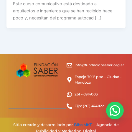
Este curso comunicativo está destinado a
arquitectos e ingenieros que se han recibido hace
poco y, necesitan del programa autocad […]
info@fundacionsaber.org.ar
Espejo 70 1° piso - Ciudad -
Mendoza
261 – 6914003
Fijo: (261) 4741122
Sitio creado y desarrollado por
BlissMKT
– Agencia de
Publicidad y Marketing Digital