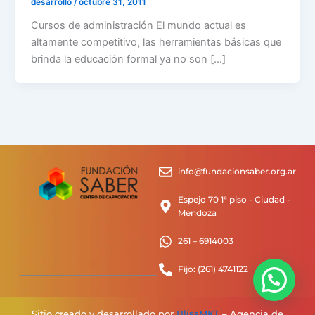
desarrollo
/
octubre 31, 2011
Cursos de administración El mundo actual es
altamente competitivo, las herramientas básicas que
brinda la educación formal ya no son […]
info@fundacionsaber.org.ar
Espejo 70 1° piso - Ciudad -
Mendoza
261 – 6914003
Fijo: (261) 4741122
Sitio creado y desarrollado por
BlissMKT
– Agencia de