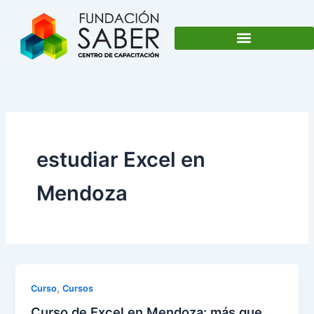
Ir
al
contenido
estudiar Excel en
Mendoza
,
Curso
Cursos
Curso de Excel en Mendoza: más que