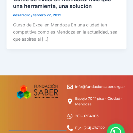
una herramienta, una solución
desarrollo
/
febrero 22, 2012
Curso de Excel en Mendoza En una ciudad tan
competitiva como es Mendoza en la actualidad, sea
que aspires al […]
info@fundacionsaber.org.ar
Espejo 70 1° piso - Ciudad -
Mendoza
261 – 6914003
Fijo: (261) 4741122