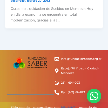
desarrollo
/
febrero 20, 2012
Curso de Liquidación de Sueldos en Mendoza Hoy
en día la economía se encuentra en total
modernización, gracias a la […]
info@fundacionsaber.org.ar
Espejo 70 1° piso - Ciudad -
Mendoza
261 – 6914003
Fijo: (261) 4741122
Sitio creado y desarrollado por
BlissMKT
– Agencia de